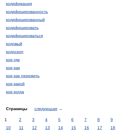
кодификация
кодифицированность
кодифицированный
кодифицировать
кодифицироваться
кодовый
кодоскоп
кое-где
кое-как
кое-как пережить
кое-какой
кое-когда
Страницы
следующая
→
1
2
3
4
5
6
7
8
9
10
11
12
13
14
15
16
17
18