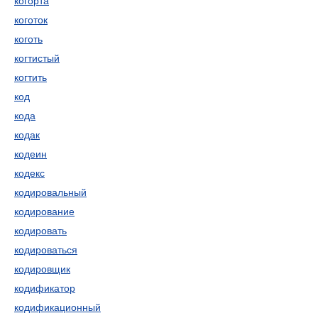
когорта
коготок
коготь
когтистый
когтить
код
кода
кодак
кодеин
кодекс
кодировальный
кодирование
кодировать
кодироваться
кодировщик
кодификатор
кодификационный