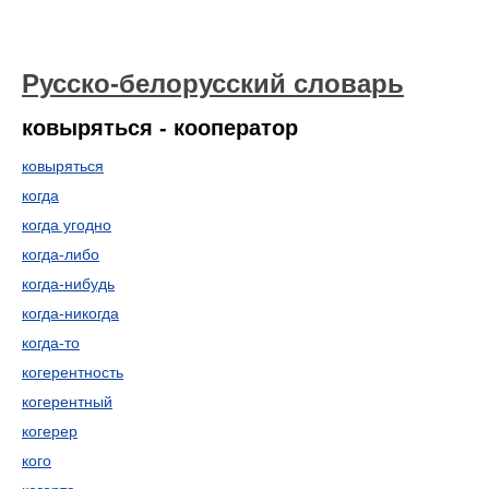
Русско-белорусский словарь
ковыряться - кооператор
ковыряться
когда
когда угодно
когда-либо
когда-нибудь
когда-никогда
когда-то
когерентность
когерентный
когерер
кого